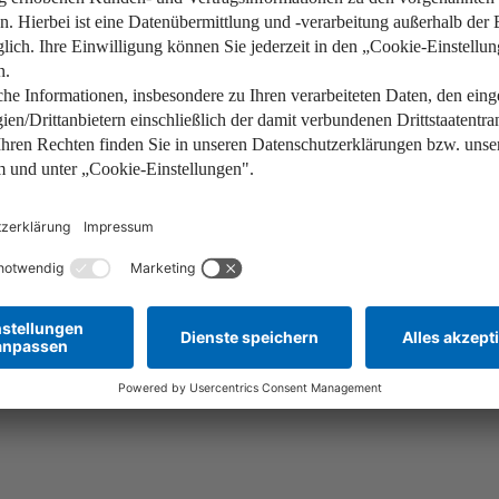
ergieeffizienz und Fördermöglichkeit
Eine effektive Dämmung ist der
nachhaltigen Immobilien im Si
Kreis. Denn durch eine gute 
die Heizkosten gesenkt.…
Weiterlesen