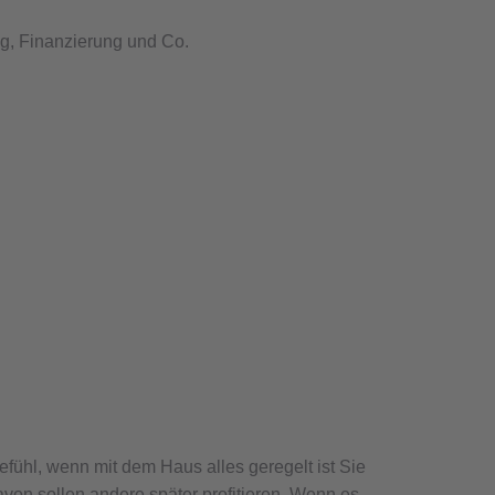
ng, Finanzierung und Co.
fühl, wenn mit dem Haus alles geregelt ist Sie
von sollen andere später profitieren. Wenn es