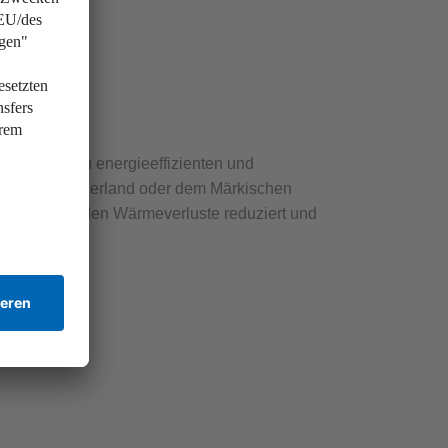
en
 Schlüssel zu energieeffizienten und
egerland, Sauerland oder dem Märkischen
Dämmung werden Wärmeverluste reduziert und