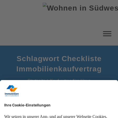
Schlagwort Checkliste
Immobilienkaufvertrag
Startseite
Kaufvertrag fürs Haus