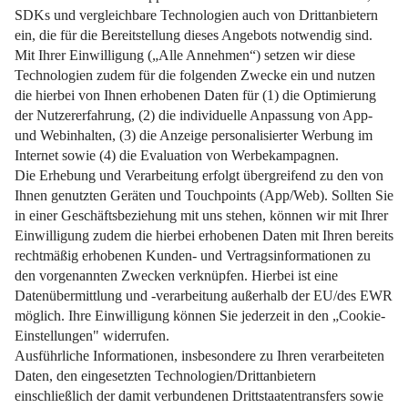
Mit diesen Tipps wird aus Planung echte Ersparnis – und
aus Wunsch Wirklichkeit.
Weiterlesen
Impressum
Datenschutz
Nutzungsbedingungen
Pflichtinformationen
AGB
Über uns
Bildquellen
Barrierefreiheit
Widerrufsformular