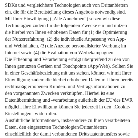
Jetzt erfahren, warum Silberfische auftreten und wie man sie
schnell und nachhaltig bekämpft.
Weiterlesen
Impressum
Datenschutz
Nutzungsbedingungen
Pflichtinformationen
AGB
Über uns
Bildquellen
Barrierefreiheit
Widerrufsformular