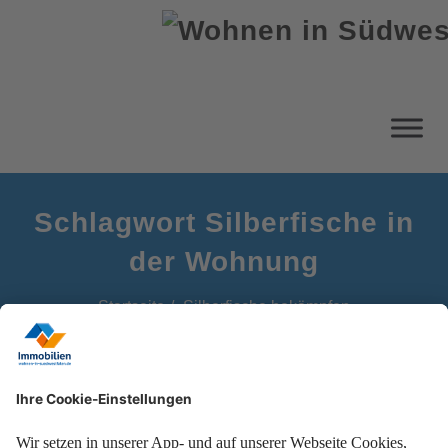
Schlagwort Silberfische in
der Wohnung
Startseite
Silberfische bekämpfen