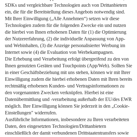
Diese Tipps bringen Sie schneller und stressfreier zur
Baugenehmigung.
Weiterlesen
Impressum
Datenschutz
Nutzungsbedingungen
Pflichtinformationen
AGB
Über uns
Bildquellen
Barrierefreiheit
Widerrufsformular