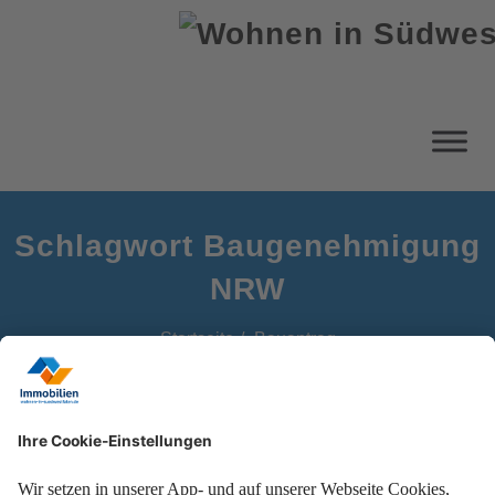
Schlagwort Baugenehmigung
NRW
Startseite
Bauantrag