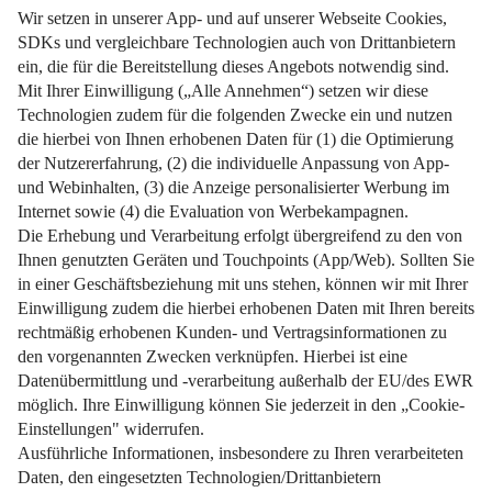
Genossenschaftliche Hilfe zur Selbsthilfe von unseren
Beratern.
Weiterlesen
Impressum
Datenschutz
Nutzungsbedingungen
Pflichtinformationen
AGB
Über uns
Bildquellen
Barrierefreiheit
Widerrufsformular