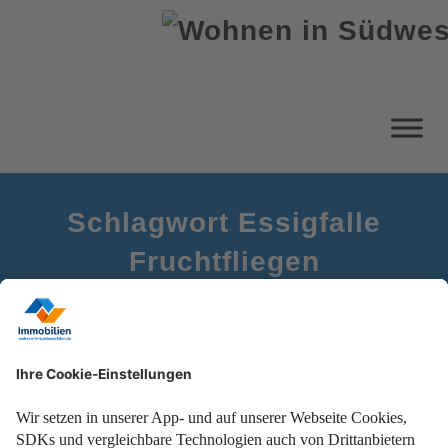
Schlagwort Essigfalle
Fruchtfliegen
Startseite
Fruchtfliegen loswerden