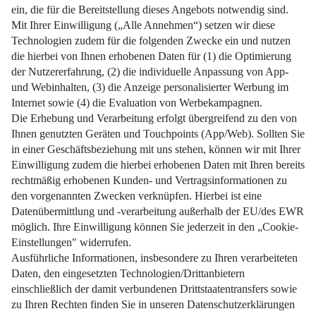
Von der Dosenobst-Falle bis hin zur Essig-Spüli-Mischung.
Weiterlesen
Impressum
Datenschutz
Nutzungsbedingungen
Pflichtinformationen
AGB
Über uns
Bildquellen
Barrierefreiheit
Widerrufsformular
Cookie-Einstellungen