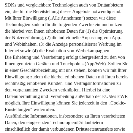
Wie man Grenzsteine findet, was sie bedeuten und was zu
tun ist, wenn sie fehlen.
Weiterlesen
Impressum
Datenschutz
Nutzungsbedingungen
Pflichtinformationen
AGB
Über uns
Bildquellen
Barrierefreiheit
Widerrufsformular