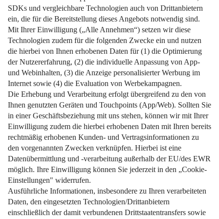
Der Weg zum Eigenheim – Grundschuldbestellung leicht
erklärt.
Weiterlesen
Impressum
Datenschutz
Nutzungsbedingungen
Pflichtinformationen
AGB
Über uns
Bildquellen
Barrierefreiheit
Widerrufsformular