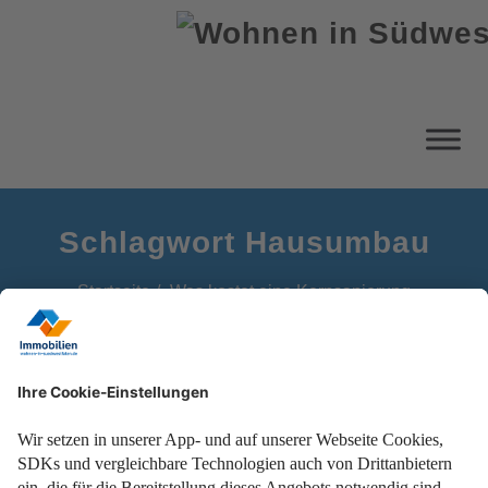
Schlagwort Hausumbau
Startseite
Was kostet eine Kernsanierung
Sanierung der Gebäudehülle, Elektroinstallation und vieles
mehr.