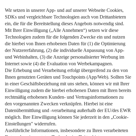
Ungebetene Gäste in der Küche? Mit diesen Tipps wird man
sie schnell wieder los.
Weiterlesen
Impressum
Datenschutz
Nutzungsbedingungen
Pflichtinformationen
AGB
Über uns
Bildquellen
Barrierefreiheit
Widerrufsformular