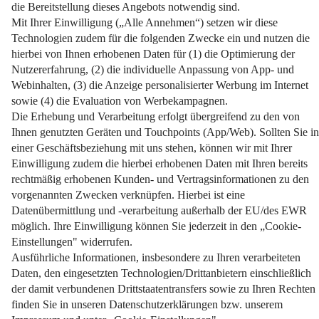
Schlagwort Lebensmittelmotten
loswerden
Startseite
Mittel gegen Lebensmittelmotten
Ungebetene Gäste in der Küche? Mit diesen Tipps wird man
sie schnell wieder los.
Weiterlesen
Impressum
Datenschutz