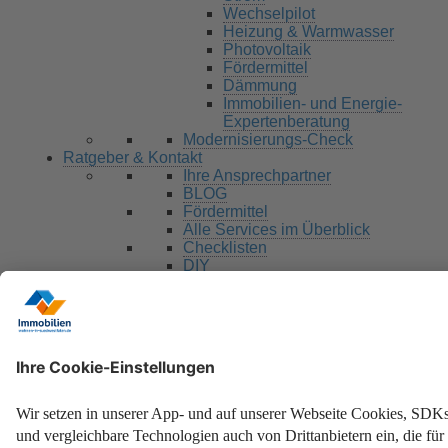
Wechselpilot
Heizung & Warmwasser
Photovoltaik
Fördermittel
Dämmung
Immobilien- und Energie-
Expertenberatung
Modernisierungs-Check
Ratgeber & Kontakt
Ihre Ansprechpartner
BLOG
Fördermittel
Alle Services im Überblick
Checklisten
DIY
Ansprechpartner
Search for:
Search Button