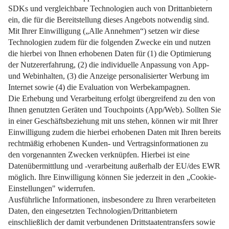
Erfahren Sie, wie man die Ursache findet und den Geruch
wirklich dauerhaft beseitigt.
Weiterlesen
Impressum
Datenschutz
Nutzungsbedingungen
Pflichtinformationen
AGB
Über uns
Bildquellen
Barrierefreiheit
Widerrufsformular