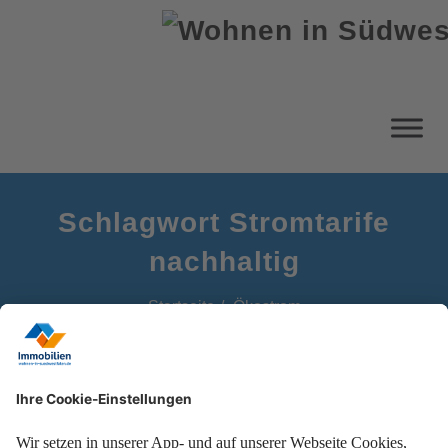
Schlagwort Stromtarife
nachhaltig
Startseite
Ökostrom