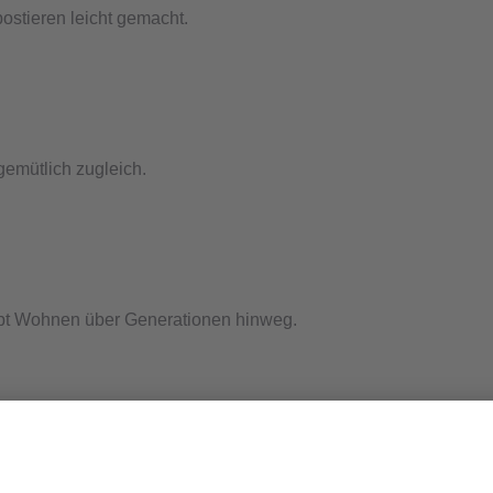
postieren leicht gemacht.
gemütlich zugleich.
pt Wohnen über Generationen hinweg.
te Wahl.