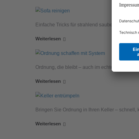
Einfache Tricks für strahlend saubere Polster.
Weiterlesen
Ordnung, die bleibt – auch im echten Alltag.
Weiterlesen
Bringen Sie Ordnung in Ihren Keller – schnell, kl
Weiterlesen