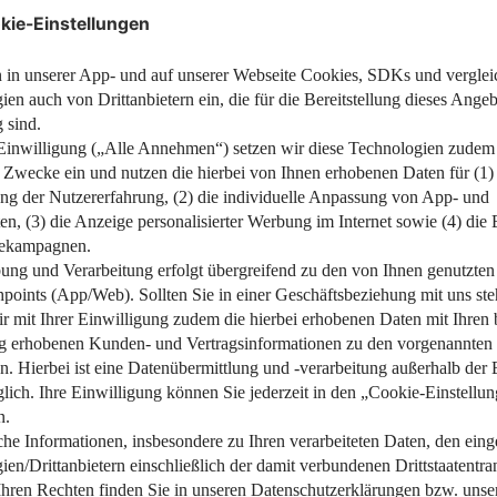
.
an.
ne Schäden.