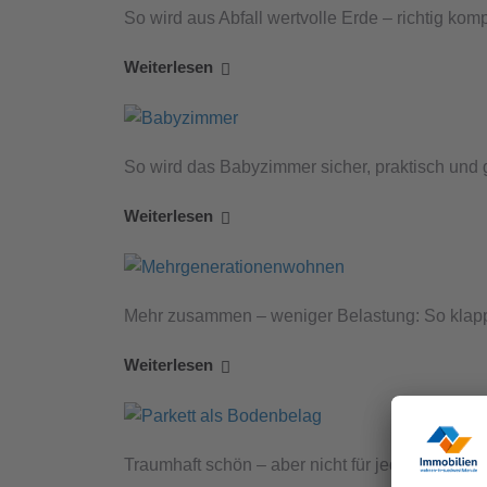
So wird aus Abfall wertvolle Erde – richtig kom
Weiterlesen
So wird das Babyzimmer sicher, praktisch und 
Weiterlesen
Mehr zusammen – weniger Belastung: So klap
Weiterlesen
Traumhaft schön – aber nicht für jeden die bes