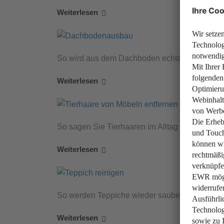
Weiterlesen
So wird aus dem Dachboden echter Wohnraum
Weiterlesen
So sagen Sie Tierhaaren im Alltag den Kampf 
Weiterlesen
So werden Teppiche wieder sauber – ganz oh
Weiterlesen