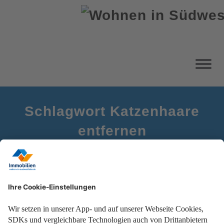
Schlagwort Katzenhaare
entfernen
Startseite
Tierhaare von Möbeln entfernen