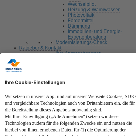
Wechselpilot
Heizung & Warmwasser
Photovoltaik
Fördermittel
Dämmung
Immobilien- und Energie-
Expertenberatung
Modernisierungs-Check
Ratgeber & Kontakt
Ihre Ansprechpartner
BLOG
Fördermittel
Alle Services im Überblick
Checklisten
DIY
Ansprechpartner
Schlagwort Dachneigung