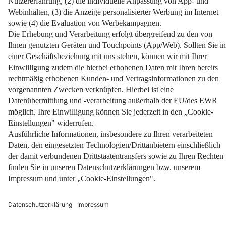
Startseite
Dachneigung berechnen
Von Flachdach bis Steildach, wir zeigen wie man’s
berechnet!
Weiterlesen
Impressum
Datenschutz
Nutzungsbedingungen
Pflichtinformationen
AGB
Über uns
Bildquellen
Barrierefreiheit
Widerrufsformular
Cookie-Einstellungen