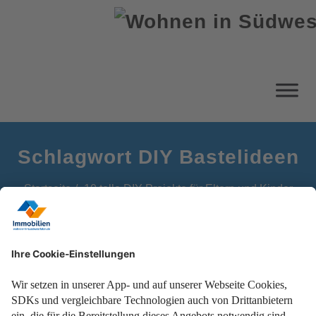
Schlagwort DIY Bastelideen
Startseite
10 tolle DIY-Projekte für Eltern und Kinder
Einfache DIY-Projekte, die Familienzeit sofort kreativer
machen.