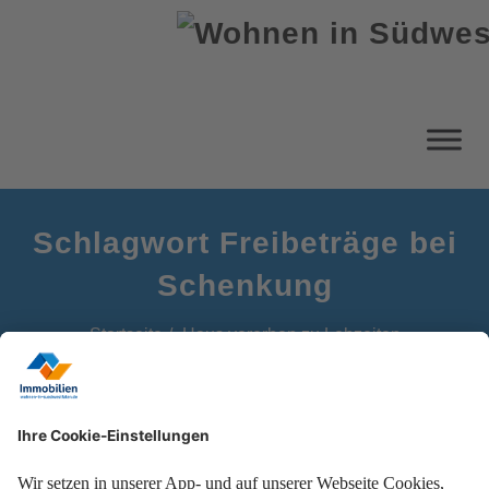
Schlagwort Freibeträge bei
Schenkung
Startseite
Haus vererben zu Lebzeiten