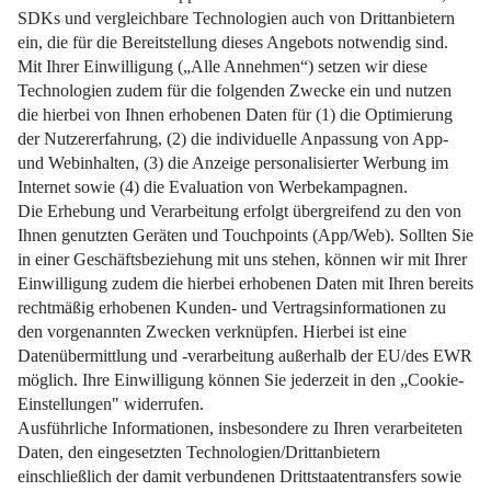
Wann welche Maßnahmen fällig sind und wie Sie dabei
Energiekosten sparen können.
Weiterlesen
Impressum
Datenschutz
Nutzungsbedingungen
Pflichtinformationen
AGB
Über uns
Bildquellen
Barrierefreiheit
Widerrufsformular