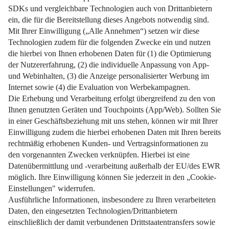
Architekt beauftragen? Was wirklich hinter den Kosten steckt
– und wie man clever plant!
Weiterlesen
Impressum
Datenschutz
Nutzungsbedingungen
Pflichtinformationen
AGB
Über uns
Bildquellen
Barrierefreiheit
Widerrufsformular