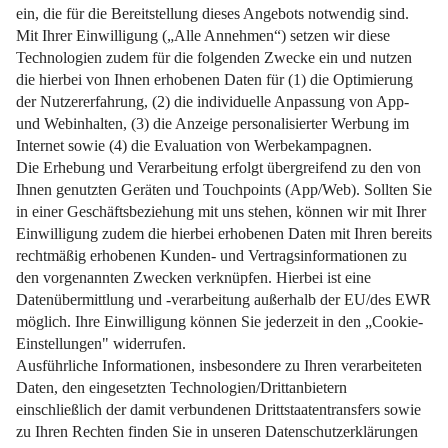
Stromverbrauch im Griff – jetzt selbst nachrechnen!
Weiterlesen
Impressum
Datenschutz
Nutzungsbedingungen
Pflichtinformationen
AGB
Über uns
Bildquellen
Barrierefreiheit
Widerrufsformular
Cookie-Einstellungen