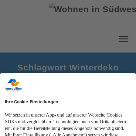
Schlagwort Winterdeko
Startseite
Winterbalkon
Mit Beleuchtung, Heizung und Deko zum Winterzauber!