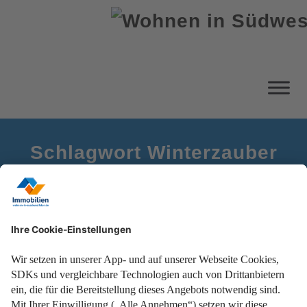
Schlagwort Winterzauber
Startseite
Winterbalkon
Mit Beleuchtung, Heizung und Deko zum Winterzauber!