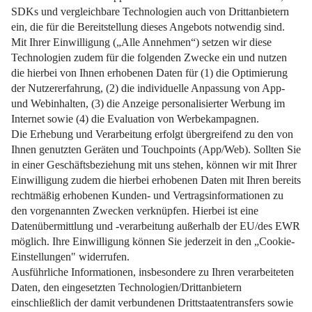
Erfahren Sie, wie Sie durch Untervermietung Kosten sparen
und rechtlich abgesichert bleiben.
Weiterlesen
Impressum
Datenschutz
Nutzungsbedingungen
Pflichtinformationen
AGB
Über uns
Bildquellen
Barrierefreiheit
Widerrufsformular