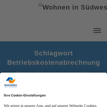
Schlagwort
Betriebskostenabrechnung
Startseite
Nebenkosten­abrechnung prüfen