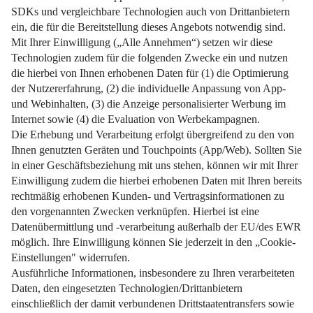
Finden Sie heraus, wie Sie Nebenkostenabrechnungen
prüfen.
Weiterlesen
Impressum
Datenschutz
Nutzungsbedingungen
Pflichtinformationen
AGB
Über uns
Bildquellen
Barrierefreiheit
Widerrufsformular