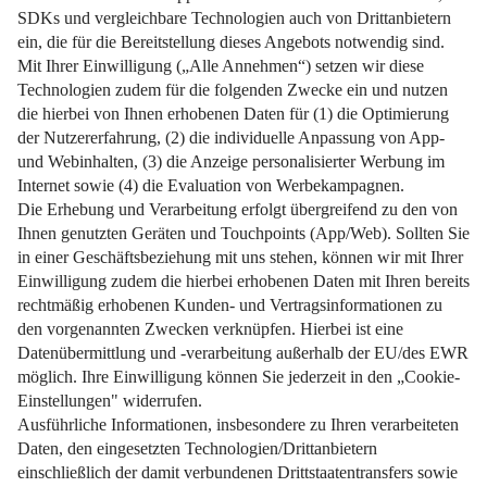
Erfahren Sie, wie Sie Unkraut nachhaltig entfernen und
dabei Zeit sparen.
Weiterlesen
Impressum
Datenschutz
Nutzungsbedingungen
Pflichtinformationen
AGB
Über uns
Bildquellen
Barrierefreiheit
Widerrufsformular