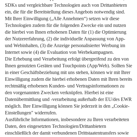
Erfahren Sie, wie Sie Unkraut nachhaltig entfernen und
dabei Zeit sparen.
Weiterlesen
Impressum
Datenschutz
Nutzungsbedingungen
Pflichtinformationen
AGB
Über uns
Bildquellen
Barrierefreiheit
Widerrufsformular