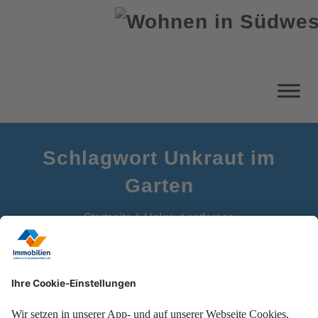
Schlagwort Unkraut im
Garten
Startseite
Unkraut entfernen