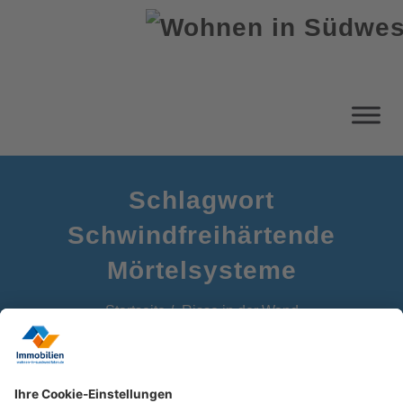
Schlagwort
Schwindfreihärtende
Mörtelsysteme
Startseite
Risse in der Wand