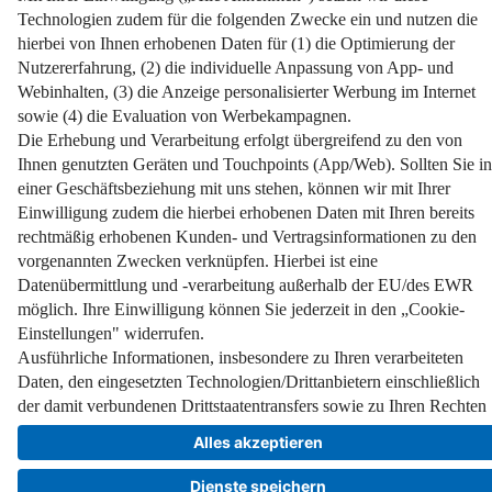
Wer ist verantwortlich und welche Streumittel sind erlaubt?
Weiterlesen
Impressum
Datenschutz
Nutzungsbedingungen
Pflichtinformationen
AGB
Über uns
Bildquellen
Barrierefreiheit
Widerrufsformular
Cookie-Einstellungen
Facebook
Instagram