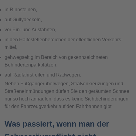
in Rinn­steinen,
auf Gullydeckeln,
vor Ein- und Ausfahrten,
in den Halte­stellen­bereichen der öffent­lichen Verkehrs­
mittel,
gehwegseitig im Bereich von gekenn­zeichneten
Behinderten­park­plätzen,
auf Radfahr­streifen und Radwegen.
Neben Fußgänger­über­wegen, Straßenkreuzungen und
Straßen­einmündungen dürfen Sie den geräumten Schnee
nur so hoch anhäufen, dass es keine Sicht­behin­derungen
für den Fahr­zeug­verkehr auf den Fahr­bahnen gibt.
Was passiert, wenn man der