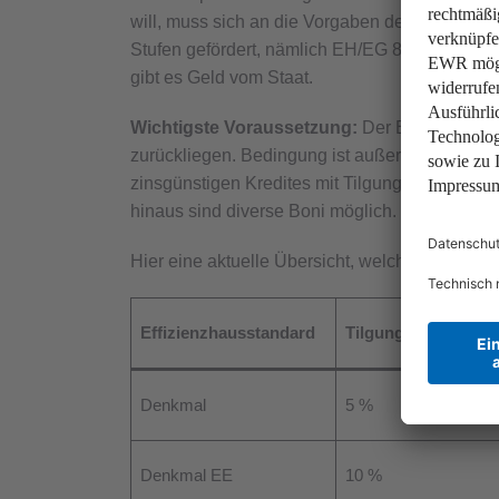
will, muss sich an die Vorgaben des Effizien
Stufen gefördert, nämlich EH/EG 85 und besse
gibt es Geld vom Staat.
Wichtigste Voraussetzung:
Der Bau­antrag o
zurückliegen. Bedingung ist außerdem, dass e
zinsgünstigen Kredites mit Tilgungszuschuss 
hinaus sind diverse Boni möglich.
Hier eine aktuelle Übersicht, welche Fördermit
Effizienzhausstandard
Tilgungszuschuss
Denkmal
5 %
Denkmal EE
10 %