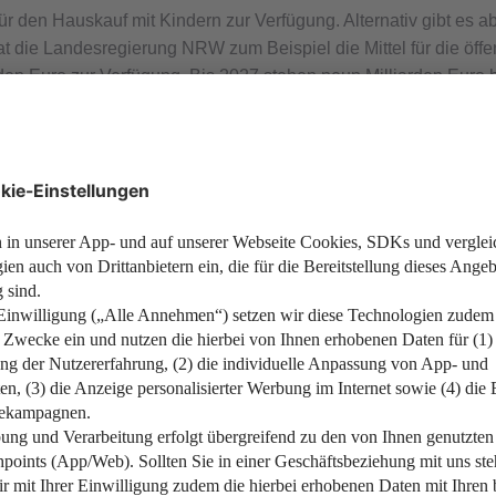
r den Hauskauf mit Kindern zur Verfügung. Alternativ gibt es ab
t die Landesregierung NRW zum Beispiel die Mittel für die öff
rden Euro zur Verfügung. Bis 2027 stehen neun Milliarden Euro
für Familien. Je nachdem welche Förderung Sie nutzen, sind
ufinanzierung
planen, dann lassen Sie sich einmal vorrechnen,
ei der Sanierung
ude (BEG) wird auch die Förderung der Sanierung von Bestandsb
tsanierung zum Effizienzhaus oder die Umsetzung von Einzel
sind, lohnt sich dieser Artikel für Sie:
„Dämmung, Lüftung, ne
zienzhaus
d durch
KfW-Kredite
gefördert. Wer bei der Komplettsanierun