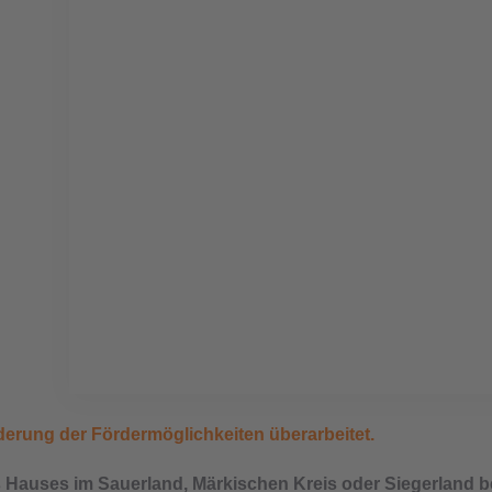
Staatliche Förderung 20
Für Hauskauf, Hausbau 
nderung der Fördermöglichkeiten überarbeitet.
s Hauses im Sauerland, Märkischen Kreis oder Siegerland b