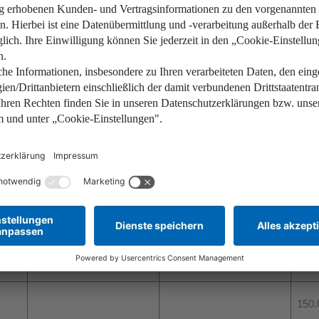
zhaus-Standards halten. Im Gegensatz zum Neubau werden in der
r. Auch für die Sanierung von Bau­denk­mälern oder Gebäuden m
der die Bau­anzeige des Wohn­gebäudes müssen zum Zeit­punkt
in
Energie-Effizienz-Experte
in die Sanierung eingebunden ist. 
gewährt. Die Höhe des Tilgungszuschusses richtet sich nach de
tel es für welche Komplettsanierung gibt:
maxi
WPB-Bonus
SerSan-Bonus
Kos
120.
150.