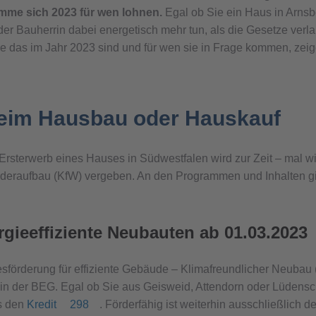
amme sich 2023 für wen lohnen.
Egal ob Sie ein Haus in Arns
er Bauherrin dabei energetisch mehr tun, als die Gesetze verla
das im Jahr 2023 sind und für wen sie in Frage kommen, zeigen
beim Hausbau oder Hauskauf
rsterwerb eines Hauses in Südwestfalen wird zur Zeit – mal wied
Wiederaufbau (KfW) vergeben. An den Programmen und Inhalten g
rgieeffiziente Neubauten ab 01.03.2023
ndesförderung für effiziente Gebäude – Klimafreundlicher Neubau
m in der BEG. Egal ob Sie aus Geisweid, Attendorn oder Lüden
es den
Kredit
298
. Förderfähig ist weiterhin ausschließlich d