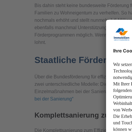
Bis dahin steht keine bundesweite Förderung fü
Familien zu Wohneigentum zu verhelfen. So ha
nochmals erhöht und stellt nunmehr 1,6 Millia
ebenfalls manchmal Unterstützungsprogramme 
Förderprogrammen möglich. Wenn Sie eine
Ba
lohnt.
Staatliche Förderung b
Über die Bundesförderung für effiziente Gebä
zwei unterschiedliche Modelle: Die Komplet
Einzelmaßnahmen bei der Sanierung interessiert 
bei der Sanierung“
Komplettsanierung zum Effi
Die Komplettsanierung zum Effizienzhaus wir