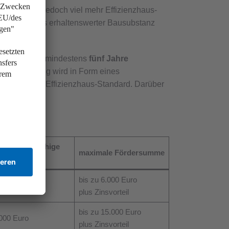
 Sanierung jedoch viel mehr Effizienzhaus-
it besonders erhaltens­werter Bausubstanz
 des Antrags mindestens
fünf Jahre
Die Förderung wird in Form eines
m erreichten Effizienzhaus-Standard. Darüber
mal förderfähige
maximale Fördersumme
ten
bis zu 6.000 Euro
000 Euro
plus Zinsvorteil
bis zu 15.000 Euro
000 Euro
plus Zinsvorteil