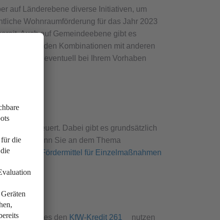
er auf Länderebene diverse Initiativen, um
entliche Wohnraumförderung für das Jahr 2023
 bereit. Auch auf Gemeindeebene gibt es
 unter Umständen Kombinationen mit anderen
 ob sich das eventuell bei Ihrem Vorhaben
auten gesteuert. Dabei gibt es grundsätzlich
maßnahmen. Wenn Sie an dem Thema
ue Fenster: Fördermittel für Einzelmaßnahmen
g seines Hauses den
KfW-Kredit 261
nutzen