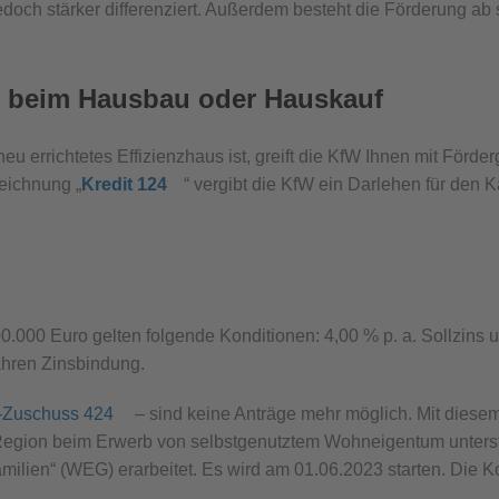
och stärker differenziert. Außerdem besteht die Förderung ab s
ng beim Hausbau oder Haus
kauf
 errichtetes Effizienzhaus ist, greift die KfW Ihnen mit Förde
eichnung „
Kredit 124
“ vergibt die KfW ein Darlehen für den 
0.000 Euro gelten folgende Konditionen: 4,00 % p. a. Sollzins u
Jahren Zinsbindung.
-Zuschuss 424
– sind keine Anträge mehr möglich. Mit diese
egion beim Erwerb von selbstgenutztem Wohneigentum unterstü
lien“ (WEG) erarbeitet. Es wird am 01.06.2023 starten. Die Ko