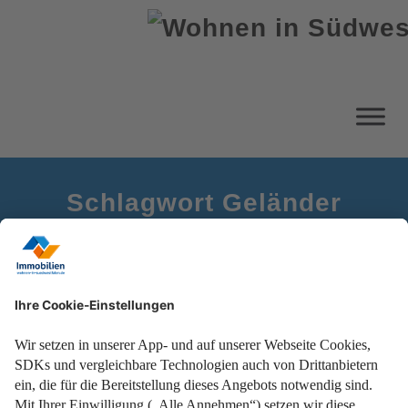
Schlagwort Geländer
Startseite
Balkonsanierung
Jetzt den Balkon in eine Wohnfühloase verwandeln!