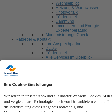
Wechselpilot
Heizung & Warmwasser
Photovoltaik
Fördermittel
Dämmung
Immobilien- und Energie-
Expertenberatung
Modernisierungs-Check
Ratgeber & Kontakt
Ihre Ansprechpartner
BLOG
Fördermittel
Alle Services im Überblick
Checklisten
DIY
Ansprechpartner
Search for:
Search Button