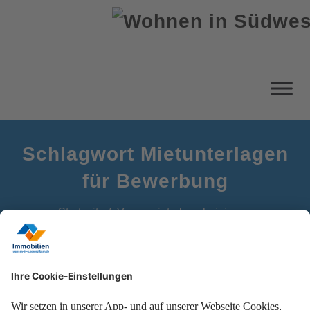
Schlagwort Mietunterlagen
für Bewerbung
Startseite
Vorvermieterbescheinigung