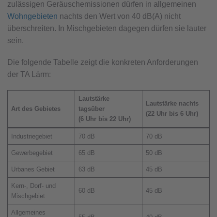
zulässigen Geräuschemissionen dürfen in allgemeinen
Wohngebieten
nachts den Wert von 40 dB(A) nicht
überschreiten. In Mischgebieten dagegen dürfen sie lauter
sein.
Die folgende Tabelle zeigt die konkreten Anforderungen
der TA Lärm:
Lautstärke
Lautstärke nachts
Art des Gebietes
tagsüber
(22 Uhr bis 6 Uhr)
(6 Uhr bis 22 Uhr)
Industriegebiet
70 dB
70 dB
Gewerbegebiet
65 dB
50 dB
Urbanes Gebiet
63 dB
45 dB
Kern-, Dorf- und
60 dB
45 dB
Mischgebiet
Allgemeines