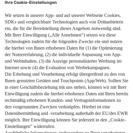
Barkaution, Mietkautionskonto oder Kautionsbürgschaft?
Weiterlesen
Impressum
Datenschutz
Nutzungsbedingungen
Pflichtinformationen
AGB
Über uns
Bildquellen