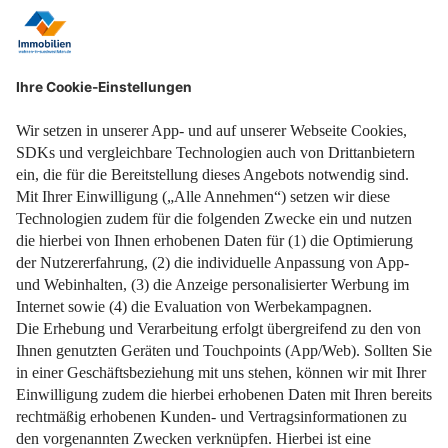
So überbrückt man finanzielle Lücken beim Immobilienkauf.
Weiterlesen
Sanierungspläne umsetzen und spätere Zuschüsse
erhalten!
Weiterlesen
Impressum
Datenschutz
Nutzungsbedingungen