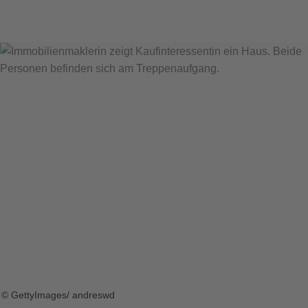
© GettyImages/ andreswd