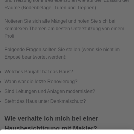
und Heizung kommt es ebenso an wie auf den Zustand der
Räume (Bodenbeläge, Türen und Treppen).
Notieren Sie sich alle Mängel und holen Sie sich bei
komplexen Themen am besten Unterstützung von einem
Profi.
Folgende Fragen sollten Sie stellen (wenn sie nicht im
Exposé beantwortet werden):
Welches Baujahr hat das Haus?
Wann war die letzte Renovierung?
Sind Leitungen und Anlagen modernisiert?
Steht das Haus unter Denkmalschutz?
Wie verhalte ich mich bei einer
Hausbesichtigung mit Makler?