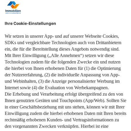
So sollten Sie sich bei einer Hausbesichtigung dem Makler
oder Eigentümer gegenüber verhalten:
Seien Sie höflich, pünktlich und vorbereitet.
Begrüßen Sie alle Anwesenden freundlich und stellen Sie
sich kurz vor.
Zeigen Sie Interesse, aber bleiben Sie sachlich und
respektvoll.
Stellen Sie gezielte Fragen zur Immobilie.
Kritisieren Sie nicht das Objekt, sondern formulieren Sie
Bedenken diplomatisch.
Notieren Sie sich wichtige Details.
Fotografieren Sie nur mit Erlaubnis.
Am Ende sollten Sie sich außerdem für die Zeit bedanken
und gegebenenfalls noch einmal Ihr Interesse bekunden.