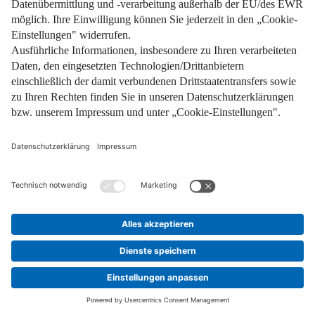
Wie kann ich mich gegen mehrere
Interessenten bei einer
Hausbesichtigung durchsetzen?
Um sich gegen andere Interessenten durchzusetzen,
sollten Sie gut vorbereitet sein. Bringen Sie am besten alle
erforderlichen Unterlagen (Finanzierungsbestätigung oder
Eigenkapitalnachweis) direkt mit. So merkt der Makler oder
Verkäufer, dass Sie es ernst meinen. Achten Sie außerdem
auf einen sympathischen und verlässlichen Eindruck.
Erscheinen Sie pünktlich und verhalten Sie sich höflich. So
kommen Sie zuverlässig rüber. Wenn Sie gezielte und
interessierte Fragen zur Immobilie stellen, zeigen Sie, dass
Sie sich mit der Gegend und dem Objekt befasst haben.
Flexibilität beim Besichtigungstermin kommt ebenfalls gut
an. Garantieren können wir Ihnen zwar nichts, diese