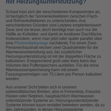
mit Heizungsunterstützung?
Schaut man sich die verschiedenen Komponenten an,
ist bezüglich der Sonnenkollektoren zwischen Flach-
und Röhrenkollektoren zu unterscheiden. Aus
verschiedenen Gründen sind Letztere empfehlenswert:
Zwar sind sie teurer, doch benötigt man auch nur die
Hälfte an Kollektor- und damit an kostbarer Dachfläche.
Insbesondere, wenn man jetzt oder später parallel über
eine
Photovoltaikanlage
nachdenkt. Für einen Zwei-
Personenhaushalt reichen zwei Quadratmeter für die
Warmwasserbereitung aus, bei zusätzlicher
Heizungsunterstützung ist mit der doppelten Fläche zu
kalkulieren. Entsprechend groß oder klein kann das
Volumen des Pufferspeichers ausfallen. Für die reine
Warmwasserspeicherung kann mit einem
Fassungsvermögen von 75 Litern pro Person kalkuliert
werden.
Aus unserer Sicht bieten sich in unseren
südwestfälischen Breiten, also in Finnentrop, Kreuztal,
Hüsten oder Netphen, hauptsächlich Warmwasser-
unterstützende Systeme an. Heizungsunterstützende
Systeme können kaum rentabel betrieben werden, da zu
den Jahreszeiten, in denen Heizungswärme