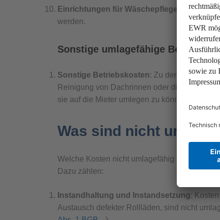
Einrichtungen für Wäschepflege
: Kosten fü
werden.
Sonstige umlagefähige Betriebsko
Sonstige Betriebskosten
: Zu den sonstigen 
Reinigung von Dachrinnen oder die Wartung 
sie auf die Mieter umlegen zu können.
Was sind nicht umlage
Welche Kosten nicht umlagefähig sind und somi
Dazu zählen:
Instandhaltung und Instandsetzung
: Kosten
Austausch defekter Rollläden, sind nicht umlag
Abs. 1 BGB
).