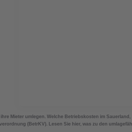
Umlagefähige Nebenkost
abrechnen dürfen
 ihre Mieter umlegen. Welche Betriebskosten im Sauerland,
nverordnung (BetrKV). Lesen Sie hier, was zu den umlagef