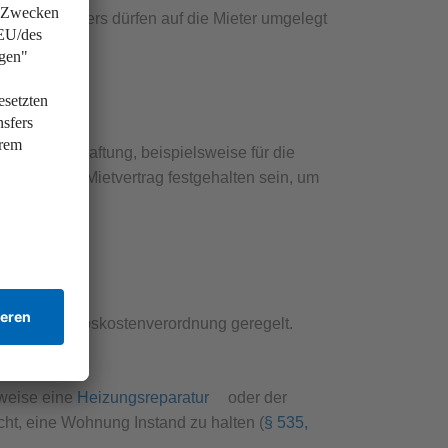
n Waschkellers dürfen auf die Mieter umgelegt
usbewirtschaftung, beispielsweise für die
 explizit im Mietvertrag festgehalten sein, um
in der Betriebskostenverordnung geregelt.
sweise eine
Heizungsreparatur
oder der
icht, eine Wohnung Instand zu halten (
§ 535,