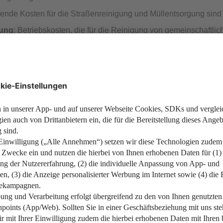
fende Kosten für die Straßenreinigung und Müllentsorgung sind
fung
: Betriebskosten, die für die Reinigung von gemeinschaftli
hküche) sowie Kosten für die Ungezieferbekämpfung sind umlag
t Gärten, Spielplätzen und anderen Grünflächen gehört zu den
 Außenbeleuchtung am Mietobjekt, beispielsweise an der Eingan
ür die regelmäßige Reinigung der Schornsteine.
aftpflichtversicherung (Feuer, Sturm, Wasser, Elementarschäden
s und Aufzüge sind umlagefähig. Eine private Rechtsschutzvers
ebenkosten.
Hier gelangen Sie zu Ihrem persönlichen Versiche
das Objekt, sind dessen Lohnkosten umlagefähige Betriebskos
ht umlagefähig.
rzu zählen monatliche Grundgebühren für Kabelanschluss sowie
ähig sind Anschlussgebühren und Kosten für Reparaturen.
Achtu