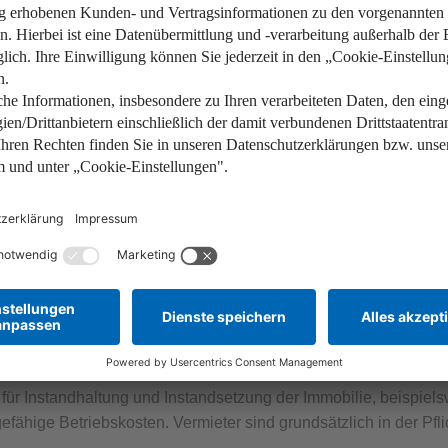
r Strom, Reinigung und Wartung eines gemeinschaftlich genutzte
sten
umlagefähigen Betriebskosten zählen individuelle Kosten der Ha
der
Rauchmelder
. Diese Positionen müssen als „sonstige Kosten“
fähige Nebenkosten?
t allein vom Vermieter getragen werden müssen, ist ebenfalls 
 für Instandhaltung und Instandsetzung der Immobilie, beispiel
efähige Betriebskosten. Vermieter sind grundsätzlich in der Pfl