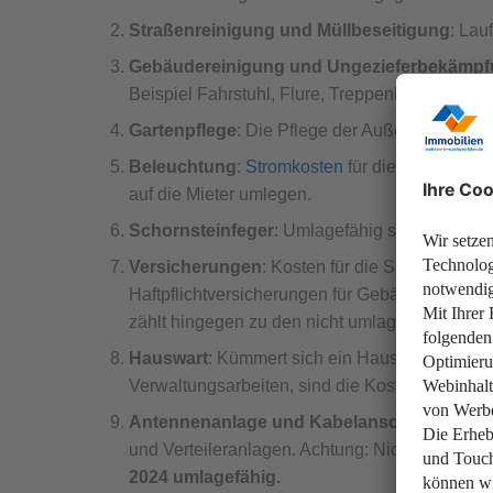
Straßenreinigung und Müllbeseitigung
: Lau
Gebäudereinigung und Ungezieferbekämp
Beispiel Fahrstuhl, Flure, Treppenhaus, Wasc
Gartenpflege
: Die Pflege der Außenanlage mi
Beleuchtung
:
Stromkosten
für die Innen- und
auf die Mieter umlegen.
Schornsteinfeger
: Umlagefähig sind Kosten f
Versicherungen
: Kosten für die Sach- und H
Haftpflichtversicherungen für Gebäude, Öltank
zählt hingegen zu den nicht umlagefähigen N
Hauswart
: Kümmert sich ein Hausmeister um 
Verwaltungsarbeiten, sind die Kosten dafür nic
Antennenanlage und Kabelanschluss
: Hie
und Verteileranlagen. Achtung: Nicht umlagef
2024 umlagefähig.