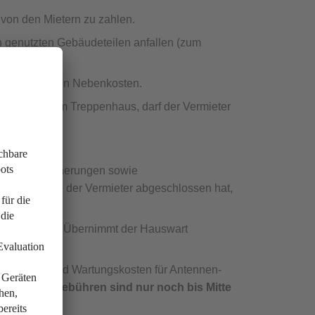
 von den Mietern zu zahlen.
ch genutzten Gebäudeteilen anfallen (zum
efähig.
 umlagefähigen Nebenkosten.
gstür oder im Treppenhaus, darf der Vermieter
), Glasversicherungen sowie
icherung, die der Vermieter abgeschlossen hat,
rungs-Check.
ten. Achtung: Übernimmt der Hauswart
 Betriebs- und Wartungskosten für Antennen-
ng: Kabelgebühren sind nur noch bis Mitte