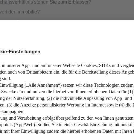
chaftsverhältnis stehen Sie zum Erblasser?
wert der Immobilie?
g genutzt?
blasser ist Grundlage für die Einstufung der Steuerklasse. Di
Immobilie mithilfe eines standardisierten Verfahrens. In vielen 
re
Immobilienbewertung durch Sachverständige
.
 für die Erbschaftssteuer. Wollen Sie die Immobilie in Gosenb
stnutzung sieht der Gesetzgeber unter Umständen sogar eine St
Erbschaftssteuer zu berechnen. Tabelle 1 gibt Auskunft über di
s Verhältnis zum Erblasser, desto höher der Freibetrag. Tabell
Steuerklasse (§ 15 ErbStG)
Frei