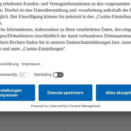
en
I
500.
I
400.
I
200.
I
100.
II
20.0
en
III
20.0
das gesamte Erbe. Zählen also weitere Vermögensgegenstände da