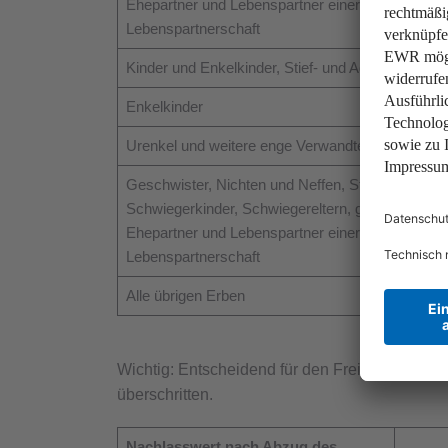
Ehepartner und Lebenspartner einer eingetragen
Lebenspartnerschaft
Kinder und Enkelkinder, Stief- und Adoptivkinder
Enkelkinder
Urenkel und weitere enge Verwandte
Geschwister, Nichten und Neffen, Stiefeltern,
Schwiegerkinder, Schwiegereltern, geschiedene
Ehepartner und Lebenspartner einer aufgehoben
Lebenspartnerschaft
Alle übrigen Erben
Wichtig: Entscheidend für den Freibetrag ist 
überschritten.
Nachlasswert nach Abzug des