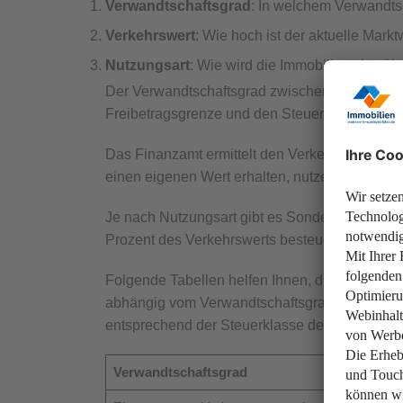
Verwandtschaftsgrad
: In welchem Verwandts
Verkehrswert
: Wie hoch ist der aktuelle Markt
Nutzungsart
: Wie wird die Immobilie zukünfti
Der Verwandtschaftsgrad zwischen Erbe und Er
Freibetragsgrenze und den Steuersatz.
Das Finanzamt ermittelt den Verkehrswert einer 
einen eigenen Wert erhalten, nutzen Sie unse
Je nach Nutzungsart gibt es Sonderregelungen
Prozent des Verkehrswerts besteuert. Bei Selb
Folgende Tabellen helfen Ihnen, die Höhe der 
abhängig vom Verwandtschaftsgrad. Je enger da
entsprechend der Steuerklasse des Erben.
Verwandtschaftsgrad