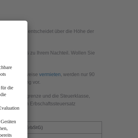
ese wiederum entscheidet über die Höhe der
Fällen ist das zu Ihrem Nachteil. Wollen Sie
ach beispielsweise
vermieten
, werden nur 90
euerbefreiung vor.
e Freibetragsgrenze und die Steuerklasse,
e 2 zeigt den Erbschaftssteuersatz
betrag (§ 16 ErbStG)