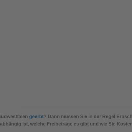
Erbschaftssteuer auf Imm
Steuern berechnen
Südwestfalen
geerbt
? Dann müssen Sie in der Regel Erbscha
bhängig ist, welche Freibeträge es gibt und wie Sie Kosten