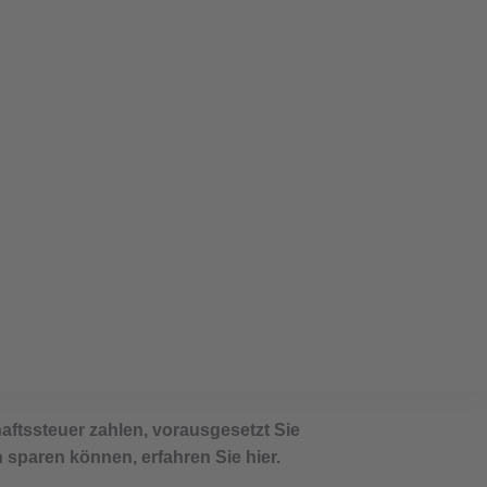
obilien: Freibetrag nutzen,
ftssteuer zahlen, vorausgesetzt Sie
 sparen können, erfahren Sie hier.