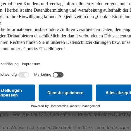
 bei der Grundsteuer fest?
en Gemeinden fest, welche auch die Einnahmen bekommen. Mit
ussen. Dieses Recht ist Teil der Selbstverwaltungsgarantie, ve
 jeweils für ein Haushaltsjahr in der kommunalen Haushaltss
nen über die Festsetzung oder Erhöhung des Hebesatzes auch 
inden viel Geld ein. Allein mit der Grundsteuer B etwas mehr a
enssteuer ist die Grundsteuer ihre größte Einnahmequelle.
dsteuer-Hebesatz?
e Verteilung folgt dabei keinem Muster. Die Hebesätze der Grund
egen – von 2023 auf 2024 um satte 14 Punkte auf einen Durchsc
rem Wohnort ist, können Sie direkt bei der Gemeinde erfragen.