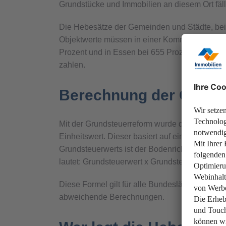
Grundstücke und Immobilien an diesem Ort fäll
Die Hebesätze der Gemeinden und Städte, beisp
Objektwerte müssen in einer Kommune oft eine 
Prozent und in Essen bei 655 Prozent. Für ein
zahlen.
Berechnung der Grund
Mit der Grundsteuerreform wurde die Berechnu
Einheitswert. Dieser basiert auf einer Neubewe
Grundsteuerwerts ist der Bodenrichtwert, der 
lautet: Grundsteuerwert x Grundsteuermesszah
Diese Formel gilt für alle Bundesländer, di
abweichende Berechnungen.