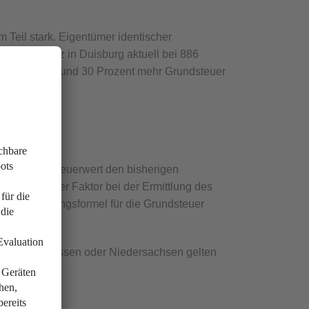
 Teil stark. Eigentümer identischer
der Hebesatz in Duisburg aktuell bei 886
en Fall also rund 30 Prozent mehr Grundsteuer
t der Grundsteuerwert den bisherigen
 Ein wichtiger Faktor bei der Ermittlung des
 Die Berechnungsformel für die Grundsteuer
 Hamburg, Hessen oder Niedersachsen gelten