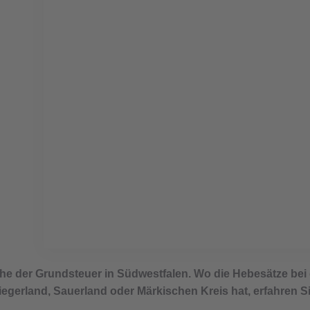
Grundsteuer-Hebesatz 20
einfach erklärt
e der Grundsteuer in Südwestfalen. Wo die Hebesätze bei
iegerland, Sauerland oder Märkischen Kreis hat, erfahren Si