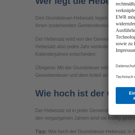
Wer legt die Hebesätze
Den Grundsteuer-Hebesatz legen die einzeln
ihnen zustehenden Gemeindesteuer also beeinfl
Der Hebesatz wird von der Gemeindevertretung
Hebesatz also jedes Jahr verändern. Sie kön
Kalenderjahres entscheiden.
Übrigens: Mit der Grundsteuer nehmen die Geme
Gewerbesteuer und dem Anteil an der Einkomm
Wie hoch ist der Grun
Der Hebesatz ist in jeder Gemeinde anders, di
den vergangenen Jahren sind sie kräftig gesti
Tipp:
Wie hoch der Grundsteuer-Hebesatz in Ih