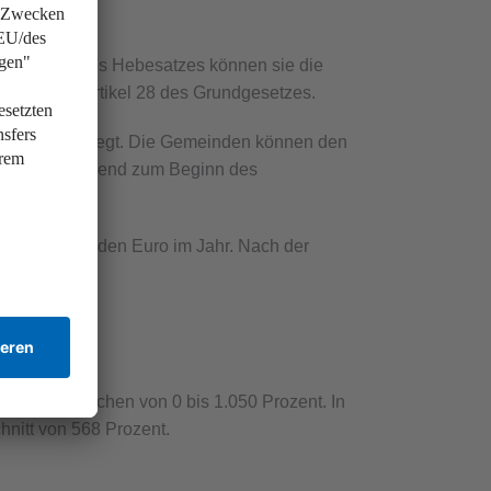
 der Höhe des Hebesatzes können sie die
rankert in Artikel 28 des Grundgesetzes.
atzung festgelegt. Die Gemeinden können den
noch rückwirkend zum Beginn des
ls 15 Milliarden Euro im Jahr. Nach der
steuer B reichen von 0 bis 1.050 Prozent. In
hnitt von 568 Prozent.