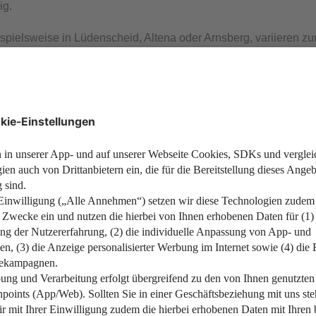
ig.
ielsweise in Lüdenscheid, Altena oder Arnsberg, variieren zum
höhere Grundsteuer zahlen als andernorts. Zum Beispiel liegt 
 vergleichbares Einfamilienhaus würde ein Steuerzahler im erst
steuer 2025 mit dem Hebesatz
ng der Grundsteuer grundlegend überarbeitet. Seit 2025 ersetz
rtung von Eigentum, die durch die Grundsteuererklärung erfolgt.
den durchschnittlichen Grundstückswert in Ihrer Region angibt.
l x Hebesatz = Grundsteuer
e das Bundesmodell anwenden. Für Baden-Württemberg, Bayern,