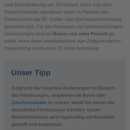
eine Basisförderung von 25 Prozent. Noch mal zehn
Prozent kommen obendrauf, wenn im Rahmen des
Einbaus eine alte
Öl-
, Koh­le- oder Nacht­spei­cher­hei­zun­g
getauscht wird. Für den Aus­tausch von funk­ti­ons­tüch­ti­gen
Gas­hei­zun­gen wird ein
Bo­nus von zehn Prozent
ge­
währt, wenn de­ren In­be­trieb­nah­me zum Zeit­punkt der An­
trags­stellung min­des­tens 20 Jah­re zu­rück­liegt.
Unser Tipp
Aufgrund der rasanten Änderungen im Bereich
der Förderungen, empfehlen wir Ihnen den
ZuschussGuide
zu nutzen, damit Sie immer die
aktuellsten Förderungen erhalten. Unser
Wohnfühlwissen wird regelmäßig auf Aktualität
geprüft und angepasst.