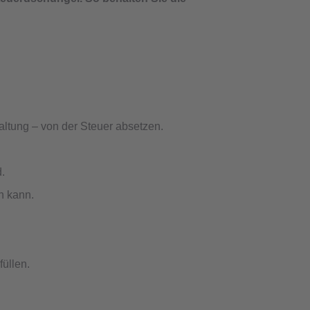
altung – von der Steuer absetzen.
.
n kann.
üllen.