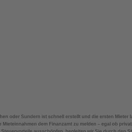
Mieteinnahmen versteuer
Steuererklärung
tphen oder Sundern ist schnell erstellt und die ersten Mieter
hre Mieteinnahmen dem Finanzamt zu melden – egal ob priva
g Steuervorteile ausschöpfen, begleiten wir Sie durch den S