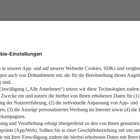
g)
g)
 Mieteinkünfte zahlen müssen, wenn Ihr Gesamteinkommen diesen
eventuellen weiteren Einkünften.
leinstehender 10.000 Euro im Jahr durch Gehalt und 1.500 Euro 
sen keine Steuern auf Ihre Mieteinkünfte zahlen.
ag zum Grundfreibetrag hinzugerechnet. Dieser Freibetrag gilt nur
eteinnahmen