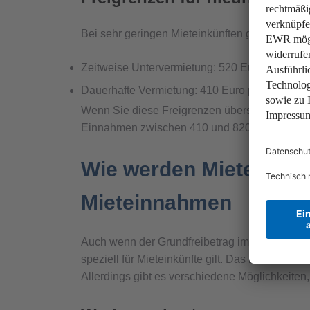
Bei sehr geringen Mieteinkünften gibt es beso
Zeitweise Untervermietung: 520 Euro pro Jahr
Dauerhafte Vermietung: 410 Euro pro Jahr (a
Wenn Sie diese Freigrenzen überschreiten, müs
Einnahmen zwischen 410 und 820 Euro pro Jahr
Wie werden Mieteinnah
Mieteinnahmen
Auch wenn der Grundfreibetrag im Steuerrecht d
speziell für Mieteinkünfte gilt. Das bedeutet
Allerdings gibt es verschiedene Möglichkeiten