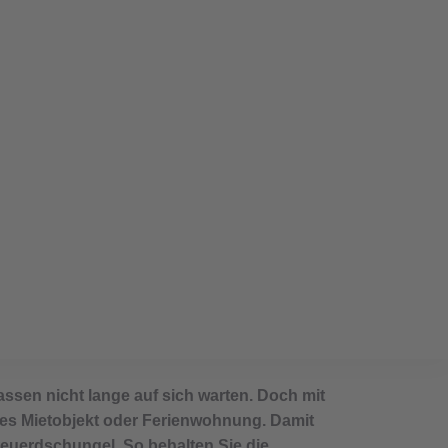
n: Vom Inserat zur
 lassen nicht lange auf sich warten. Doch mit
tes Mietobjekt oder Ferienwohnung. Damit
teuerdschungel. So behalten Sie die