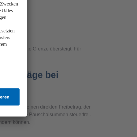
etrag, der die Grenze übersteigt. Für
eibeträge bei
n, gibt es keinen direkten Freibetrag, der
, bleiben keine Pauschalsummen steuerfrei.
mindern können.