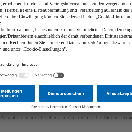
ndere Freigrenzen:
 (abzüglich Werbungskosten)
bzüglich Werbungskosten)
sen Sie die gesamten Mieteinkünfte versteuern, nicht nur den B
 gilt ein ermäßigter Steuersatz.
men versteuert? Steuern und Fr
afür sorgt, dass bestimmte Einkommensanteile steuerfrei bleibe
, sobald Ihr Gesamteinkommen den Grundfreibetrag überschreitet
, Ausgaben steuerlich geltend zu machen, die Ihre Steuerlast 