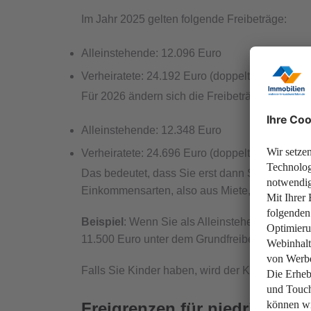
Im Jahr 2025 gelten folgende Freibeträge:
Alleinstehende: 12.096 Euro
Verheiratete: 24.192 Euro (doppelter Freibetra
Für 2026 ändern sich die Freibeträge wie folgt:
Alleinstehende: 12.348 Euro
Verheiratete: 24.696 Euro (doppelter Freibetra
Das bedeutet, dass Sie erst dann Steuern auf
Einkommensarten, also aus Miete, Gehalt und 
Beispiel
: Wenn Sie als Alleinstehende oder Al
11.500 Euro unter dem Grundfreibetrag und müs
Falls Sie Kinder haben, wird der Kinderfreibetr
Freigrenzen für niedrige Mi