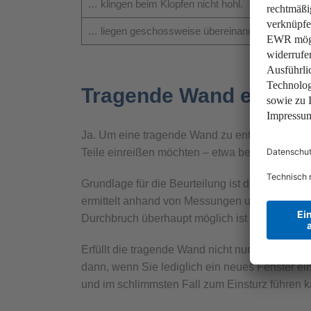
… klingen beim Klopfen nicht hohl.
… liegen geschossweise übereinander.
Tragende Wand entfern
Ja. Um eine tragende Wand zu entfernen, müss
Teile einreißen möchten – etwa bei einem Dur
Grundlage für die Beurteilung ist das Gutacht
ermittelt anhand von Messungen und Berechnun
Durchbruch überhaupt möglich ist und wenn ja
Erfüllt die tragende Wand nicht nur eine stü
dann, wenn Sie lediglich ein neues Fenster e
und im schlimmsten Fall zum Einsturz führen k