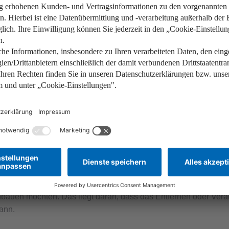
… klingen beim Klopfen innen hoh
… haben unterschiedliche Stando
en – brauche ich eine Baugen
en Sie immer die Zustimmung des zuständigen Bauamts einholen.
chbruch, dem Einbau eines zusätzlichen Fensters oder der Verg
en eines Statikers, das Sie dem Bauamt vorlegen müssen. Der St
gen die Statik und Bausubstanz des Hauses. Auf Grundlage de
, welche Maßnahmen zur Abstützung nötig sind.
tzende, sondern zudem eine aussteifende Funktion, kann das B
inbauen möchten. Das liegt daran, dass das Entfernen oder Ve
ann.