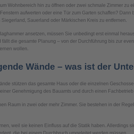
 zum Wohnbereich hin zu öffnen oder zwei schmale Zimmer zu 
enstern aufwerten oder eine Tür zum Garten schaffen? Dann ble
 Siegerland, Sauerland oder Märkischen Kreis zu entfernen.
hlaghammer ansetzen, müssen Sie unbedingt erst einmal heraus
fällt die gesamte Planung – von der Durchführung bis zur even
ernen wollen.
agende Wände – was ist der Unt
ände stützen das gesamte Haus oder die einzelnen Geschosse
 mit einer Genehmigung des Bauamts und durch einen Fachbetrieb
nen Raum in zwei oder mehr Zimmer. Sie bestehen in der Regel 
en, weil sie keinen Einfluss auf die Statik haben. Allerdings s
rlegt, die bei einem Durchbruch umgeleitet werden müssen.