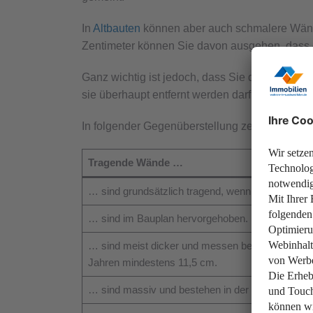
In
Altbauten
können aber auch schmalere Wände 
Zentimeter können Sie davon ausgehen, dass 
Ganz wichtig ist jedoch, dass Sie den Sachverh
sie überhaupt entfernt werden darf. Eine trage
In folgender Gegenüberstellung zeigen wir Ihne
Tragende Wände …
… sind grundsätzlich tragend, wenn es sich um 
… sind im Bauplan hervorgehoben.
… sind meist dicker und messen bei Häusern mit
Jahren mindestens 11,5 cm.
… sind massiv und bestehen in der Regel aus Bet