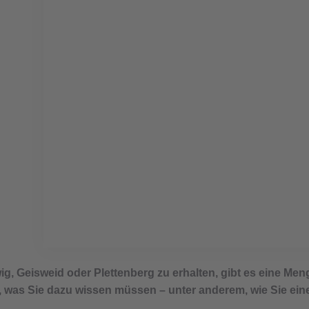
Tragende Wand entferne
unbedingt achten
ig, Geisweid oder Plettenberg zu erhalten, gibt es eine Me
s, was Sie dazu wissen müssen – unter anderem, wie Sie e