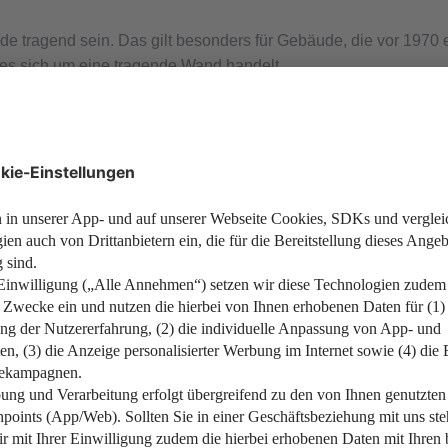
tragend sein. Das gilt besonders für Gebäude, die vor 1970 e
es sich um eine tragende Wand handelt.
alt vorab von einem Profi prüfen lassen. Ein Statiker kann her
nde Wand zu entfernen, ohne einen Statiker hinzuzuziehen, ist v
n die verschiedenen Kriterien auf einen Blick:
Nicht tragende Wände …
eine Außenwand handelt.
… kommen nur als Innenwand vo
… sind nicht im Bauplan hervorg
 einem Baujahr ab den 1990er-
… sind in der Regel schmaler.
onstein oder Ziegeln.
… bestehen aus nicht massivem M