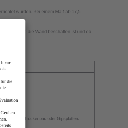
rrichtet wurden. Bei einem Maß ab 17,5
ausfinden, wie die Wand beschaffen ist und ob
erboten.
r.
ehoben.
aterial wie Trockenbau oder Gipsplatten.