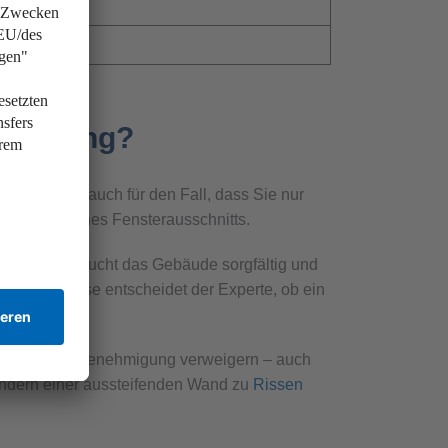
l.
rte.
ehmigung?
 Das gilt auch für den Fall, dass Sie nur
rößerung eines Fensterausschnitts.
atiker untersucht das Gebäude sorgfältig und
r Ergebnisse entscheidet der Experte, ob ein
auamt die Baugenehmigung verweigern – auch
rändern einer aussteifenden Wand zu
Rissen