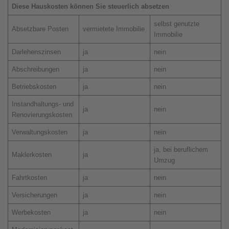
Diese Hauskosten können Sie steuerlich absetzen
selbst genutzte
Absetzbare Posten
vermietete Immobilie
Immobilie
Darlehenszinsen
ja
nein
Abschreibungen
ja
nein
Betriebskosten
ja
nein
Instandhaltungs- und
ja
nein
Renovierungskosten
Verwaltungskosten
ja
nein
ja, bei beruflichem
Maklerkosten
ja
Umzug
Fahrtkosten
ja
nein
Versicherungen
ja
nein
Werbekosten
ja
nein