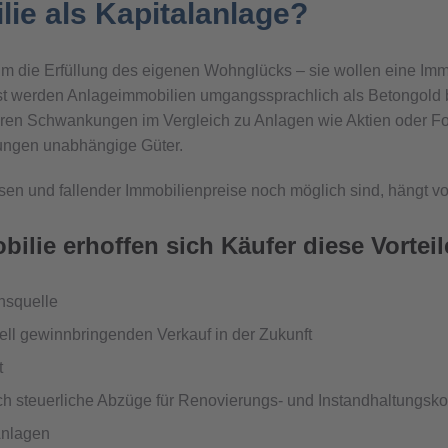
lie als Kapitalanlage?
m die Erfüllung des eigenen Wohnglücks – sie wollen eine Immo
t werden Anlageimmobilien umgangssprachlich als Betongold bez
eren Schwankungen im Vergleich zu Anlagen wie Aktien oder Fo
ungen unabhängige Güter.
en und fallender Immobilienpreise noch möglich sind, hängt vo
ilie erhoffen sich Käufer diese Vorteil
nsquelle
iell gewinnbringenden Verkauf in der Zukunft
t
ch steuerliche Abzüge für Renovierungs- und Instandhaltungsk
Anlagen