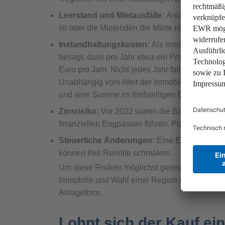
Leerstand und Mietausfälle:
Anlageimmobilie
ist oder die Mietenden die Miete nicht bezahl
Instandhaltungskosten:
Als Immobilienbesit
besagt, dass pro Jahr etwa ein Prozent des I
Euro pro Jahr. Nicht jedes Jahr fallen Instand
Unabhängig vom Alter der Immobilie ist es je
und eine Summe im fünfstelligen Bereich fällig 
Zinsrisiko:
Vor 2022 waren die Bauzinsen nied
finanziellen Engpässen führen. Planen Sie b
Steuerliche Änderungen:
Eine Erhöhung der 
können Ihre Rendite schmälern.
Um diese Risiken möglichst gering zu halten, 
Immobilie und Wahl einer Region mit stabilem W
Anlageform.
Lohnt sich der Kauf ei