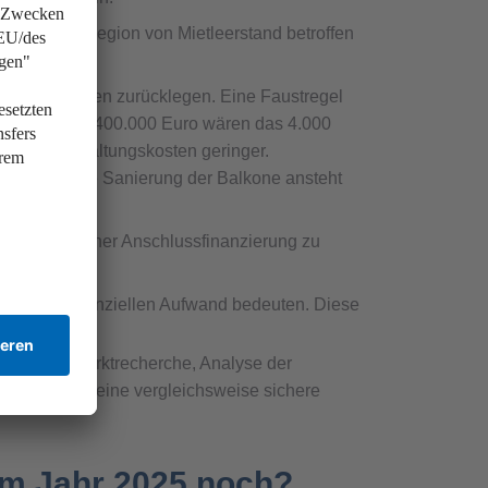
 wenn die Region von Mietleerstand betroffen
ts führen.
d Reparaturen zurücklegen. Eine Faustregel
 im Wert von 400.000 Euro wären das 4.000
die Instandhaltungskosten geringer.
zung
oder die Sanierung der Balkone ansteht
ten.
können bei einer Anschlussfinanzierung zu
höhten finanziellen Aufwand bedeuten. Diese
gründliche Marktrecherche, Analyse der
lage folglich eine vergleichsweise sichere
 im Jahr 2025 noch?