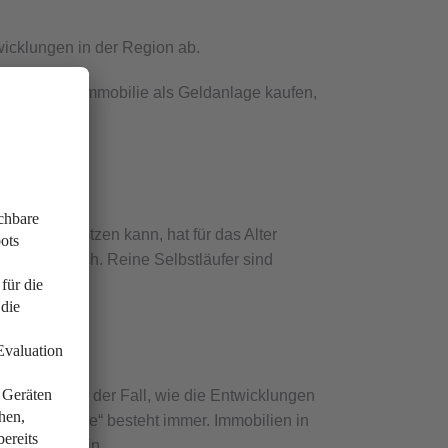
wicklungen in der Region ab.
en Sie eine Immobilie als Geldanlage kaufen,
e?
 Plan umsetzen kann, hat für das Alter
iken mit sich. Reine Selbstläufer sind
ringen:
h nicht immer der Fall, wie die Entwicklungen
obilienblase“ besteht immer. Immobilien in
betroffen sein.