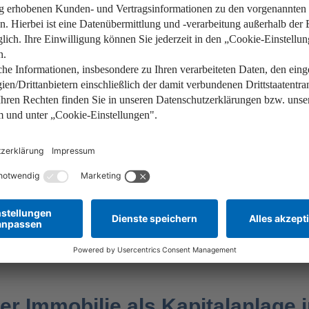
n können Geld, Ärger und Nerven kosten. Beispielsweise dann,
en. Auch Mieterschäden können zu hohen Kosten und Rechtsstrei
zer müssen Sie Geld für
Instandhaltungskosten
,
Sanierungen
un
mmobilienwertes zurückgelegt werden sollte. Bei einer Wohnung
haltungskosten in dieser Höhe an. Bei jüngeren Immobilien sind 
doch möglich, dass nach einigen Jahren die Erneuerung der
Hei
wird. Auf diese Kosten sollten Sie sich als Eigentümer vorberei
rig – dann stiegen sie sprunghaft an. Deutlich höhere Zinsen 
ei der Aufnahme eines Darlehens deswegen nie zu knapp!
Grundsteuer oder andere Gesetzesänderungen können einen er
sollte der Immobilienkauf daher wohlüberlegt sein. Durch eine 
achstum und guter Infrastruktur ist die Immobilie als Kapitalan
ner Immobilie als Kapitalanlage