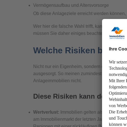
Vermögensaufbau und Altersvorsorge
Ob diese Anlageziele erreicht werden können,
Wer hier die falsche Wahl trifft, kann sich a
müssen Sie daher einiges beachten.
Welche Risiken bringt 
Nicht nur ein Eigenheim, sondern dazu noch m
ausgesorgt. So meinen zumindest viele. Doch n
Anlageimmobilien nicht.
Diese Risiken kann der Immob
Wertverlust:
Immobilien gelten als wertbeständ
am Immobilienmarkt der letzten Jahre gezeigt
Regionen mit einer rückläufigen Bevölkerungsz