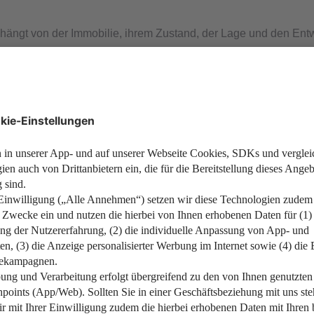
 hängt von der Immobilie, ihrem Zustand, der Lage und den Ent
nstelle eines Passiveinkommens in große Unkosten stürzen. Möcht
eine Immobilie als Kapitalanlag
ehrere Wohnimmobilien als Kapitalanlage besitzen – wer diesen
eben Chancen bringt eine Immobilie als Kapitalanlage auch Ris
ilienkauf als Kapitalanlage mit sich b
ige Kapitalanlagen, deren Wert langfristig steigt. Das ist jedoc
 haben. Das Risiko eines Umschwungs oder das „Platzen der Imm
ahl oder wirtschaftlichen Problemen können von Wertverlusten 