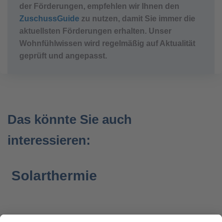
der Förderungen, empfehlen wir Ihnen den
ZuschussGuide
zu nutzen, damit Sie immer die
aktuellsten Förderungen erhalten. Unser
Wohnfühlwissen wird regelmäßig auf Aktualität
geprüft und angepasst.
Das könnte Sie auch
interessieren:
Solarthermie